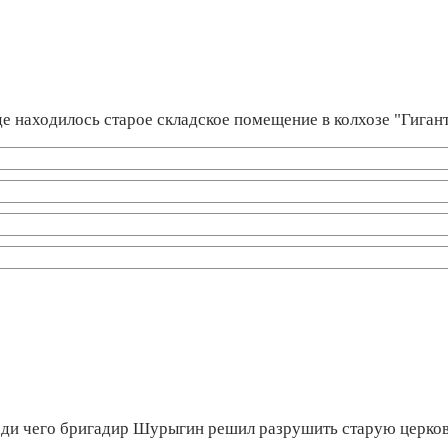
де находилось старое складское помещение в колхозе "Гиган
ади чего бригадир Шурыгин решил разрушить старую церко