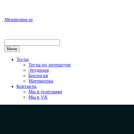
Перейти
к
содержимому
Megatesting.ru
Меню
Тесты
Тесты по литературе
Эрудиция
Биология
Математика
Контакты
Мы в телеграмм
Мы в VK