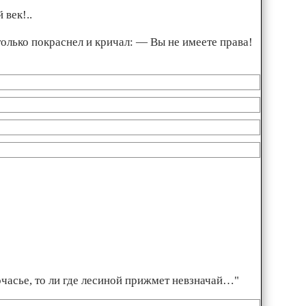
век!..
 только покраснел и кричал: — Вы не имеете права!
ночасье, то ли где лесиной прижмет невзначай…"