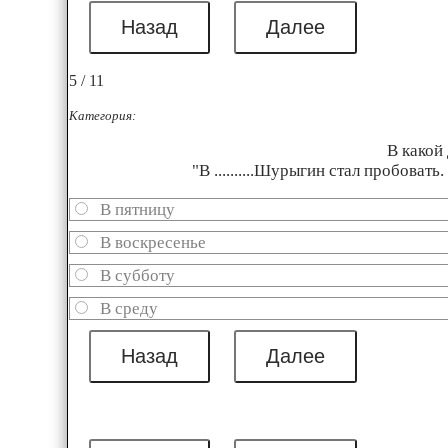
5 / 11
Категория:
В какой
"В ..........Шурыгин стал пробов
В пятницу
В воскресенье
В субботу
В среду