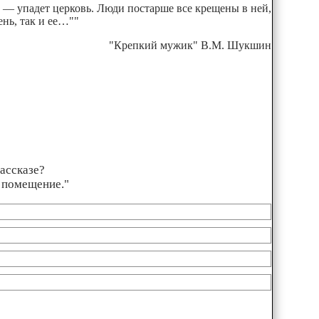
 — упадет церковь. Люди постарше все крещены в ней,
нь, так и ее…""
"Крепкий мужик" В.М. Шукшин
рассказе?
е помещение."