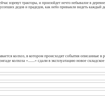
час взревут тракторы, и произойдет нечто небывалое в деревне
 усопших дедов и прадедов, как небо привыкли видеть каждый де
ывается колхоз, в котором происходят события описанные в 
ригаде колхоза «.......» сдали в эксплуатацию новое складско