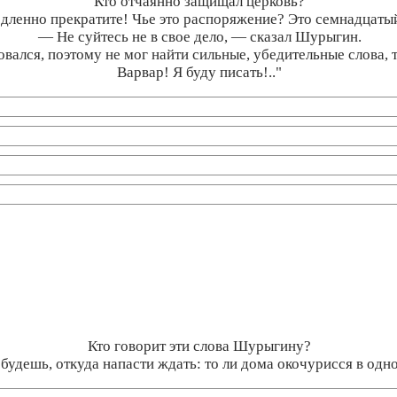
Кто отчаянно защищал церковь?
дленно прекратите! Чье это распоряжение? Это семнадцатый 
— Не суйтесь не в свое дело, — сказал Шурыгин.
новался, поэтому не мог найти сильные, убедительные слова,
Варвар! Я буду писать!.."
Кто говорит эти слова Шурыгину?
е будешь, откуда напасти ждать: то ли дома окочурисся в од