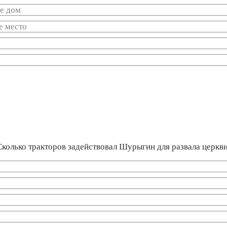
бе дом
е место
Сколько тракторов задействовал Шурыгин для развала церкв