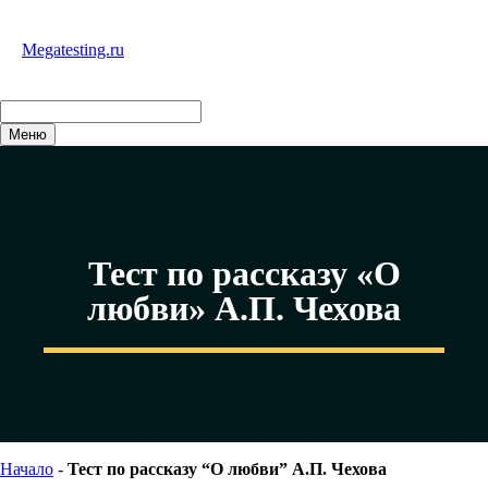
Перейти
к
Megatesting.ru
содержимому
Меню
Тест по рассказу «О
любви» А.П. Чехова
Начало
-
Тест по рассказу “О любви” А.П. Чехова