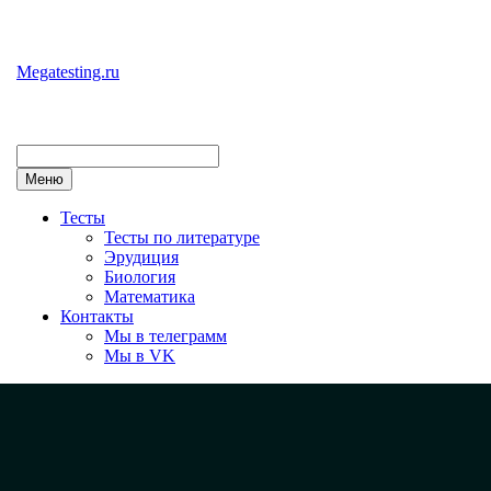
Перейти
к
содержимому
Megatesting.ru
Меню
Тесты
Тесты по литературе
Эрудиция
Биология
Математика
Контакты
Мы в телеграмм
Мы в VK