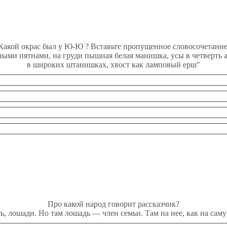
Какой окрас был у Ю-Ю ? Вставьте пропущенное словосочетание
ненными пятнами, на груди пышная белая манишка, усы в четверть 
в широких штанишках, хвост как ламповый ерш"
Про какой народ говорит рассказчик?
 есть, лошади. Но там лошадь — член семьи. Там на нее, как на са