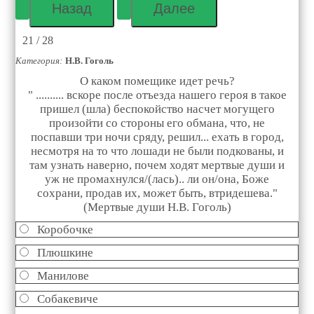
21 / 28
Категория:
Н.В. Гоголь
О каком помещике идет речь?
" .......... вскоре после отъезда нашего героя в такое
пришел (шла) беспокойство насчет могущего
произойти со стороны его обмана, что, не
поспавши три ночи сряду, решил... ехать в город,
несмотря на то что лошади не были подкованы, и
там узнать наверно, почем ходят мертвые души и
уж не промахнулся/(лась).. ли он/она, Боже
сохрани, продав их, может быть, втридешева."
(Мертвые души Н.В. Гоголь)
Коробочке
Плюшкине
Манилове
Собакевиче