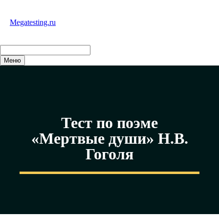
Перейти
к
Megatesting.ru
содержимому
Меню
Тест по поэме
«Мертвые души» Н.В.
Гоголя