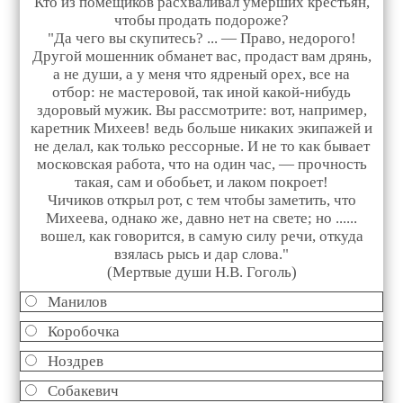
Кто из помещиков расхваливал умерших крестьян,
чтобы продать подороже?
"Да чего вы скупитесь? ... — Право, недорого!
Другой мошенник обманет вас, продаст вам дрянь,
а не души, а у меня что ядреный орех, все на
отбор: не мастеровой, так иной какой-нибудь
здоровый мужик. Вы рассмотрите: вот, например,
каретник Михеев! ведь больше никаких экипажей и
не делал, как только рессорные. И не то как бывает
московская работа, что на один час, — прочность
такая, сам и обобьет, и лаком покроет!
Чичиков открыл рот, с тем чтобы заметить, что
Михеева, однако же, давно нет на свете; но ......
вошел, как говорится, в самую силу речи, откуда
взялась рысь и дар слова."
(Мертвые души Н.В. Гоголь)
Манилов
Коробочка
Ноздрев
Собакевич