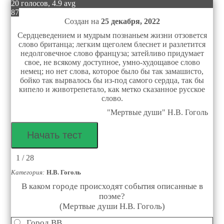
20 голосов, 4.9 avg
87
Создан на
25 декабря, 2022
Сердцеведением и мудрым познаньем жизни отзовется
слово британца; легким щеголем блеснет и разлетится
недолговечное слово француза; затейливо придумает
свое, не всякому доступное, умно-худощавое слово
немец; но нет слова, которое было бы так замашисто,
бойко так вырвалось бы из-под самого сердца, так бы
кипело и животрепетало, как метко сказанное русское
слово.
"Мертвые души" Н.В. Гоголь
1 / 28
Категория:
Н.В. Гоголь
В каком городе происходят события описанные в
поэме?
(Мертвые души Н.В. Гоголь)
Город BB