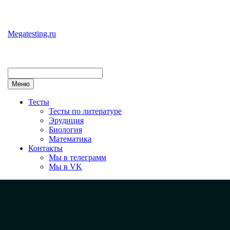
Перейти
к
содержимому
Megatesting.ru
Меню
Тесты
Тесты по литературе
Эрудиция
Биология
Математика
Контакты
Мы в телеграмм
Мы в VK