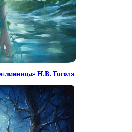
опленница» Н.В. Гоголя