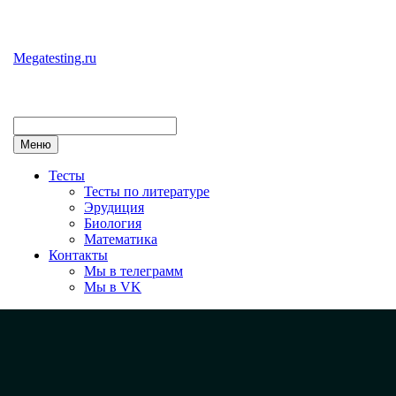
Перейти
к
содержимому
Megatesting.ru
Меню
Тесты
Тесты по литературе
Эрудиция
Биология
Математика
Контакты
Мы в телеграмм
Мы в VK