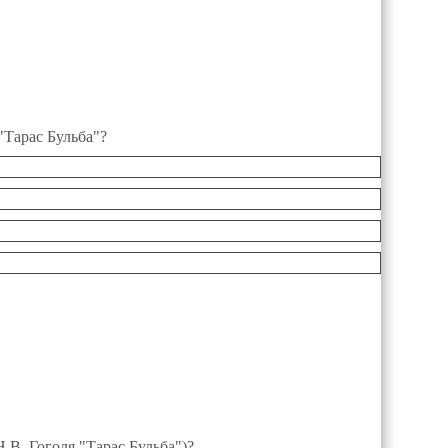
"Тарас Бульба"?
.В. Гоголя "Тарас Бульба")?