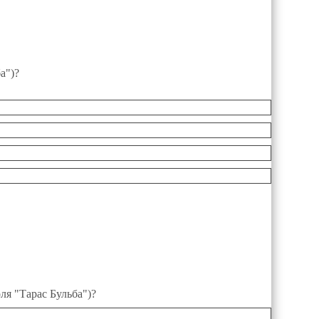
а")?
ля "Тарас Бульба")?