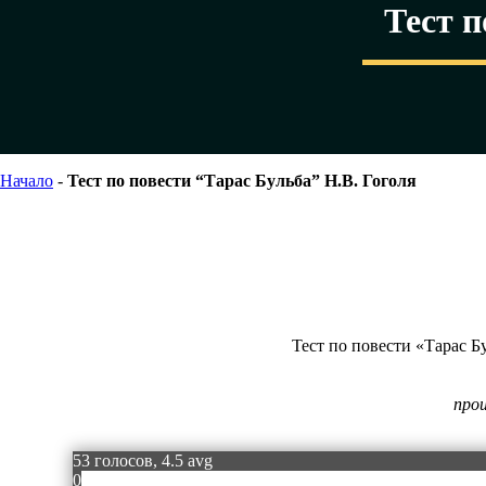
Тест п
Начало
-
Тест по повести “Тарас Бульба” Н.В. Гоголя
Тест по повести «Тарас Б
прои
53 голосов, 4.5 avg
0