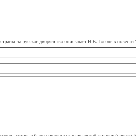
страны на русское дворянство описывает Н.В. Гоголь в повести 
азаков, которые были наклонны к варшавской стороне (повесть Н