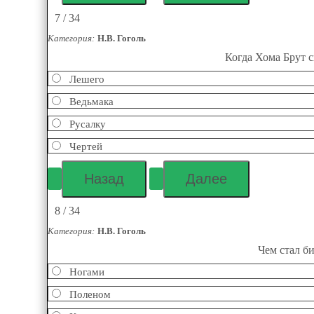
7 / 34
Категория:
Н.В. Гоголь
Когда Хома Брут с
Лешего
Ведьмака
Русалку
Чертей
8 / 34
Категория:
Н.В. Гоголь
Чем стал би
Ногами
Поленом