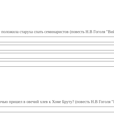
е положила старуха спать семинаристов (повесть Н.В Гоголя "Ви
очью пришел в овечий хлев к Хоме Бруту? (повесть Н.В Гоголя "