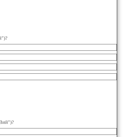
й")?
Вий")?