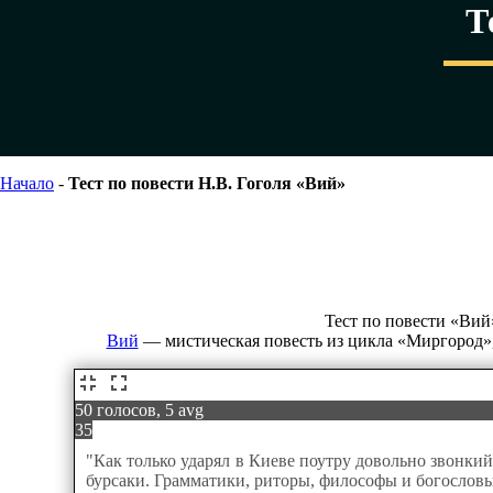
Т
Начало
-
Тест по повести Н.В. Гоголя «Вий»
Тест по повести «Вий
Вий
— мистическая повесть из цикла «Миргород»,
50 голосов, 5 avg
35
"Как только ударял в Киеве поутру довольно звонки
бурсаки. Грамматики, риторы, философы и богословы,