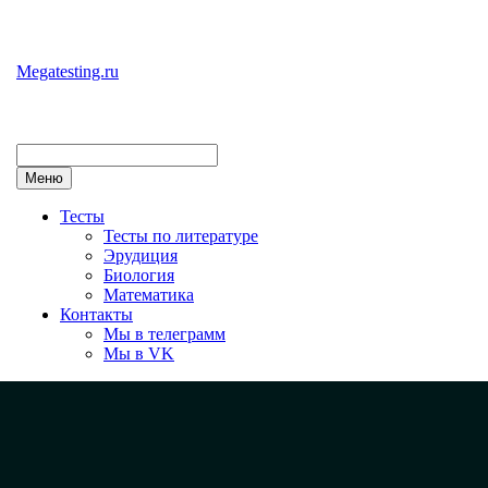
Перейти
к
содержимому
Megatesting.ru
Меню
Тесты
Тесты по литературе
Эрудиция
Биология
Математика
Контакты
Мы в телеграмм
Мы в VK