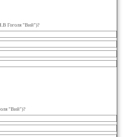
Н.В Гоголя "Вий")?
голя "Вий")?